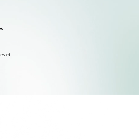
es
es et