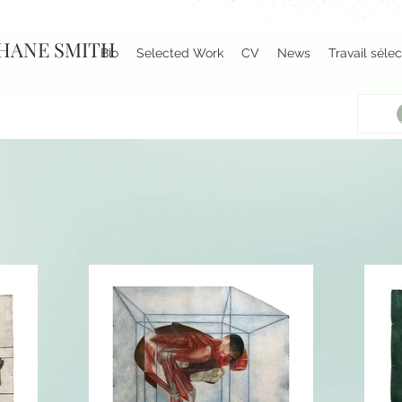
HANE SMITH
Bio
Selected Work
CV
News
Travail séle